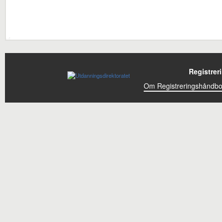
Registrer
Om Registreringshåndb