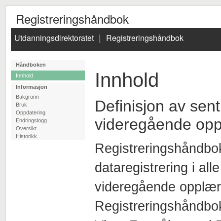
Registreringshåndbok
Utdanningsdirektoratet
Registreringshåndbok
|
Håndboken
Innhold
Innhold
Informasjon
Bakgrunn
Definisjon av sent
Bruk
Oppdatering
videregående opp
Endringslogg
Oversikt
Historikk
Registreringshåndboke
dataregistrering i al
videregående opplærin
Registreringshåndbok