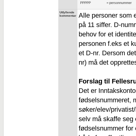
PPPPP
= personnummer
Utfyllende
Alle personer som e
kommentar
på 11 siffer. D-numm
behov for et identi
personen f.eks et k
et D-nr. Dersom det
nr) må det opprettes
Forslag til Fellesr
Det er Inntakskontor
fødselsnummeret, 
søker/elev/privatis
selv må skaffe seg e
fødselsnummer for e