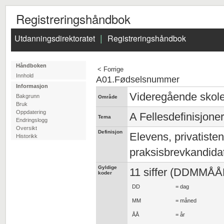
Registreringshåndbok
Utdanningsdirektoratet
Registreringshåndbok
|
Håndboken
< Forrige
Innhold
A01.Fødselsnummer
Informasjon
Videregående skol
Bakgrunn
Område
Bruk
Oppdatering
A Fellesdefinisjoner 
Tema
Endringslogg
Oversikt
Definisjon
Elevens, privatiste
Historikk
praksisbrevkandidat
Gyldige
11 siffer (DDMMÅ
koder
DD
= dag
MM
= måned
ÅÅ
= år