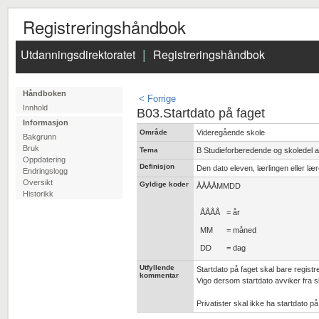
Registreringshåndbok
Utdanningsdirektoratet
Registreringshåndbok
|
Håndboken
< Forrige
Innhold
B03.Startdato på faget
Informasjon
Område
Videregående skole
Bakgrunn
Bruk
Tema
B Studieforberedende og skoledel 
Oppdatering
Definisjon
Den dato eleven, lærlingen eller lær
Endringslogg
Oversikt
Gyldige koder
ÅÅÅÅMMDD
Historikk
ÅÅÅÅ
= år
MM
= måned
DD
= dag
Utfyllende
Startdato på faget skal bare registr
kommentar
Vigo dersom startdato avviker fra s
Privatister skal ikke ha startdato på