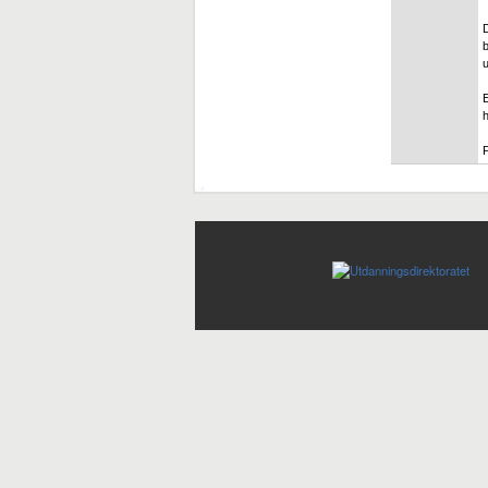
D
b
E
h
P