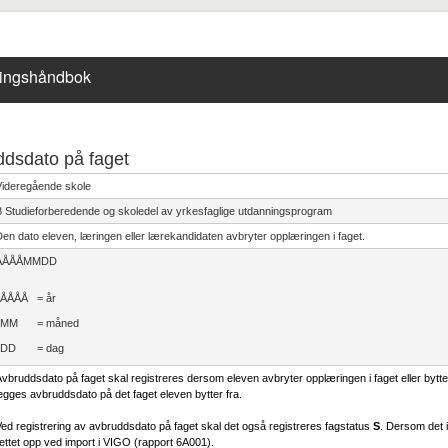
ringshåndbok
dsdato på faget
Videregående skole
B Studieforberedende og skoledel av yrkesfaglige utdanningsprogram
en dato eleven, læringen eller lærekandidaten avbryter opplæringen i faget.
ÅÅÅÅMMDD
ÅÅÅÅ
= år
MM
= måned
DD
= dag
vbruddsdato på faget skal registreres dersom eleven avbryter opplæringen i faget eller bytter 
egges avbruddsdato på det faget eleven bytter fra.
ed registrering av avbruddsdato på faget skal det også registreres fagstatus
S
. Dersom det i 
ettet opp ved import i VIGO (rapport 6A001).