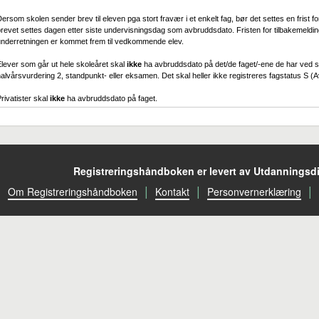
ersom skolen sender brev til eleven pga stort fravær i et enkelt fag, bør det settes en frist 
revet settes dagen etter siste undervisningsdag som avbruddsdato. Fristen for tilbakemeldin
underretningen er kommet frem til vedkommende elev.
lever som går ut hele skoleåret skal
ikke
ha avbruddsdato på det/de faget/-ene de har ved sko
alvårsvurdering 2, standpunkt- eller eksamen. Det skal heller ikke registreres fagstatus S (Av
rivatister skal
ikke
ha avbruddsdato på faget.
Registreringshåndboken er levert av Utdanningsdi
|
|
|
Om Registreringshåndboken
Kontakt
Personvernerklæring