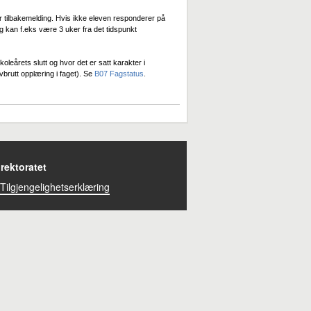
for tilbakemelding. Hvis ikke eleven responderer på
g kan f.eks være 3 uker fra det tidspunkt
leårets slutt og hvor det er satt karakter i
brutt opplæring i faget). Se
B07 Fagstatus
.
rektoratet
Tilgjengelighetserklæring