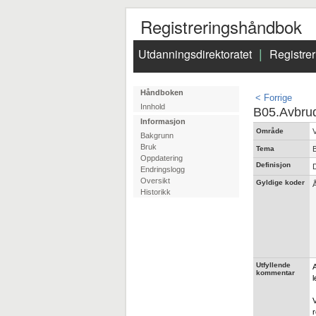
Registreringshåndbok
Utdanningsdirektoratet
Registre
|
Håndboken
< Forrige
Innhold
B05.Avbrud
Informasjon
Område
Bakgrunn
Bruk
Tema
Oppdatering
Definisjon
D
Endringslogg
Oversikt
Gyldige koder
Historikk
Utfyllende
A
kommentar
l
V
r