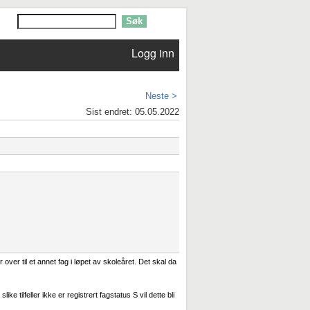
Logg inn
Neste >
Sist endret: 05.05.2022
over til et annet fag i løpet av skoleåret. Det skal da
slike tilfeller ikke er registrert fagstatus S vil dette bli